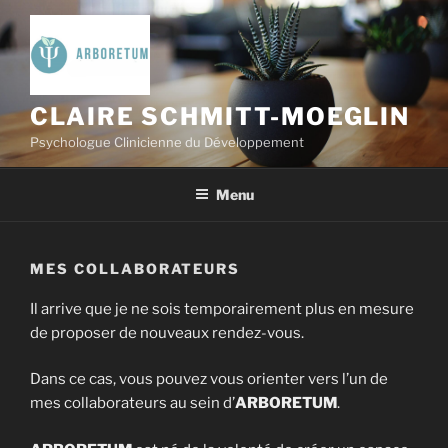
Aller
au
contenu
principal
CLAIRE SCHMITT-MOEGLIN
Psychologue Clinicienne du Développement
Menu
MES COLLABORATEURS
Il arrive que je ne sois temporairement plus en mesure
de proposer de nouveaux rendez-vous.
Dans ce cas, vous pouvez vous orienter vers l’un de
mes collaborateurs au sein d’
ARBORETUM
.